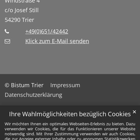
Windstraße 4
c/o Josef Still
54290
Trier
+49(0)651/42442
Klick zum E-Mail senden
© Bistum Trier
Impressum
Datenschutzerklärung
✕
Ihre Wahlmöglichkeiten bezüglich Cookies
Wir möchten Ihnen ein optimales Webseiten-Erlebnis zu bieten. Dazu
verwenden wir Cookies, die für das Funktionieren unserer Website
notwendig sind. Mit Ihrer Zustimmung verwenden wir auch Cookies,
die zur Anzeige externer Inhalte oder zu anonymen Statistikzwecken