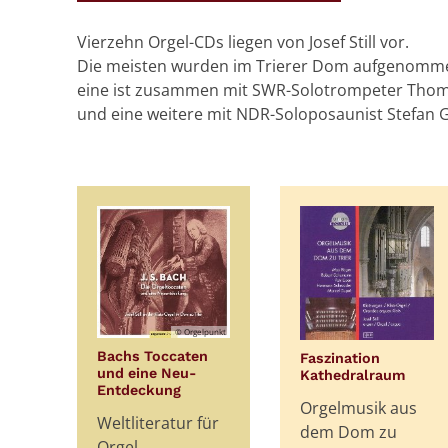
Vierzehn Orgel-CDs liegen von Josef Still vor.
Die meisten wurden im Trierer Dom aufgenomm
eine ist zusammen mit SWR-Solotrompeter Th
und eine weitere mit NDR-Soloposaunist Stefan G
© Orgelpunkt
Bachs Toccaten
Faszination
und eine Neu-
:
Kathedralraum
:
Entdeckung
Orgelmusik aus
Weltliteratur für
dem Dom zu
Orgel