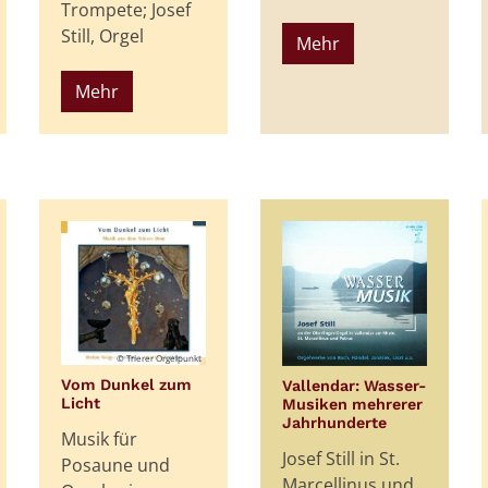
Trompete; Josef
Still, Orgel
Mehr
Mehr
© Trierer Orgelpunkt
Vom Dunkel zum
Vallendar: Wasser-
:
Licht
Musiken mehrerer
:
Jahrhunderte
Musik für
Josef Still in St.
Posaune und
Marcellinus und