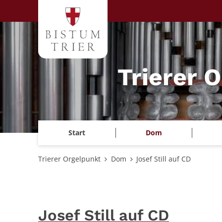
Zum Inhalt springen
Trierer 
Start
Dom
Trierer Orgelpunkt
Dom
Josef Still auf CD
Josef Still auf CD