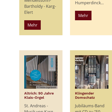
Mendelssohn-
Humperdinck...
Bartholdy - Karg-
Elert
Mehr
Mehr
© Trierer Orgelpunkt
Altrich: 90 Jahre
Klingender
:
:
Klais-Orgel
Domschatz
St. Andreas -
Jubiläums-Band
Musik von Karg-
mit CD zu "50