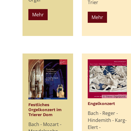
Trier
Mehr
Mehr
© Trierer Orgelpunkt
:
Engelkonzert
Festliches
Orgelkonzert im
Bach - Reger -
:
Trierer Dom
Hindemith - Karg-
Bach - Mozart -
Elert -