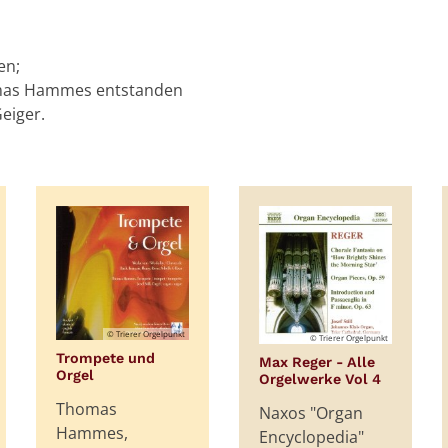
en;
omas Hammes entstanden
eiger.
© Trierer Orgelpunkt
© Trierer Orgelpunkt
Trompete und
Max Reger - Alle
:
Orgel
:
Orgelwerke Vol 4
Thomas
Naxos "Organ
Hammes,
Encyclopedia"