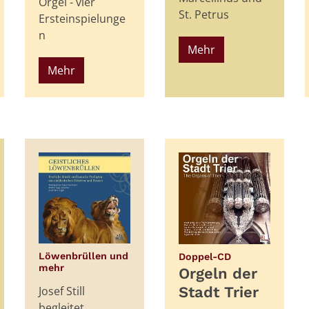
Orgel - vier
St. Petrus
Ersteinspielunge
n
Mehr
Mehr
:
Löwenbrüllen und
Doppel-CD
:
mehr
Orgeln der
Josef Still
Stadt Trier
begleitet