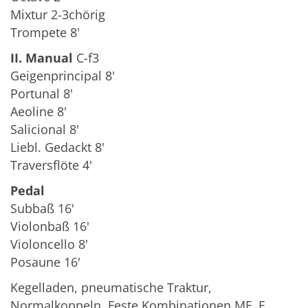
Mixtur 2-3chörig
Trompete 8'
II. Manual
C-f3
Geigenprincipal 8'
Portunal 8'
Aeoline 8'
Salicional 8'
Liebl. Gedackt 8'
Traversflöte 4'
Pedal
Subbaß 16'
Violonbaß 16'
Violoncello 8'
Posaune 16'
Kegelladen, pneumatische Traktur,
Normalkoppeln. Feste Kombinationen MF, F,