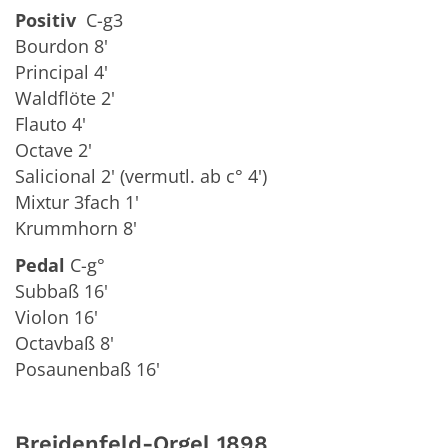
Positiv
C-g3
Bourdon 8'
Principal 4'
Waldflöte 2'
Flauto 4'
Octave 2'
Salicional 2' (vermutl. ab c° 4')
Mixtur 3fach 1'
Krummhorn 8'
Pedal
C-g°
Subbaß 16'
Violon 16'
Octavbaß 8'
Posaunenbaß 16'
Breidenfeld-Orgel 1898