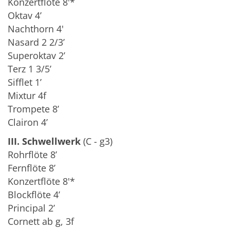
Konzertflöte 8'*
Oktav 4’
Nachthorn 4'
Nasard 2 2/3’
Superoktav 2’
Terz 1 3/5’
Sifflet 1’
Mixtur 4f
Trompete 8’
Clairon 4’
III. Schwellwerk
(C - g3)
Rohrflöte 8’
Fernflöte 8’
Konzertflöte 8'*
Blockflöte 4’
Principal 2’
Cornett ab g, 3f