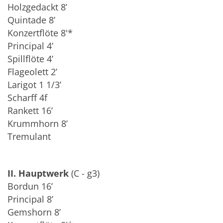
Holzgedackt 8’
Quintade 8’
Konzertflöte 8'*
Principal 4’
Spillflöte 4’
Flageolett 2’
Larigot 1 1/3’
Scharff 4f
Rankett 16’
Krummhorn 8’
Tremulant
II. Hauptwerk
(C - g3)
Bordun 16’
Principal 8’
Gemshorn 8’