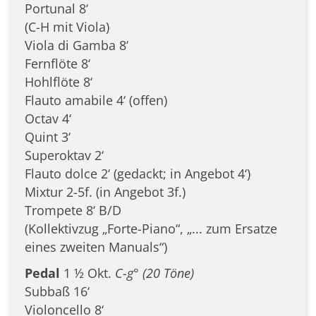
Portunal 8‘
(C-H mit Viola)
Viola di Gamba 8‘
Fernflöte 8‘
Hohlflöte 8‘
Flauto amabile 4‘ (offen)
Octav 4‘
Quint 3‘
Superoktav 2‘
Flauto dolce 2‘ (gedackt; in Angebot 4‘)
Mixtur 2-5f. (in Angebot 3f.)
Trompete 8‘ B/D
(Kollektivzug „Forte-Piano“, „... zum Ersatze
eines zweiten Manuals“)
Pedal
1 ½ Okt.
C-g° (20 Töne)
Subbaß 16‘
Violoncello 8‘