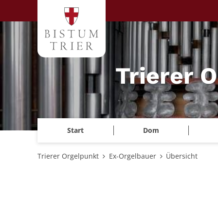
Zum Inhalt springen
Trierer 
Start
Dom
Trierer Orgelpunkt
Ex-Orgelbauer
Übersicht