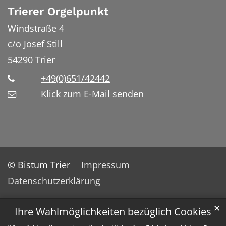
Trierer Orgelpunkt
Windstraße 4
c/o Josef Still
54290
Trier
+49(0)651/42442
Klick zum E-Mail senden
© Bistum Trier
Impressum
Datenschutzerklärung
✕
Ihre Wahlmöglichkeiten bezüglich Cookies