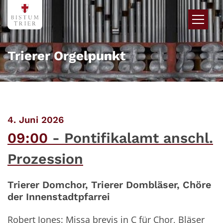
Zum Inhalt springen
Trierer Orgelpunkt
:
4. Juni 2026
09:00
Pontifikalamt anschl.
Prozession
Trierer Domchor, Trierer Dombläser, Chöre
der Innenstadtpfarrei
Robert Jones: Missa brevis in C für Chor, Bläser